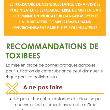
LE TOXISCORE DE CETTE SUBSTANCE VIS-À-VIS DES
POLLINISATEURS EST CARACTÉRISÉ DE
MOYEN
CAR
IL COMBINE UN
INDICATEUR DANGER MOYEN
ET
UN
INDICATEUR COMPORTEMENT DANS
L'ENVIRONNEMENT FAIBLE
DES POLLINISATEURS.
RECOMMANDATIONS DE
TOXIBEES
La mise en place de bonnes pratiques agricoles
pour l'utilisation de cette substance peut diminuer le
risque pour les pollinisateurs.
A ne pas faire
Ne pas utiliser cette substance et surtout ne pas
renouveler les traitements avec cette même