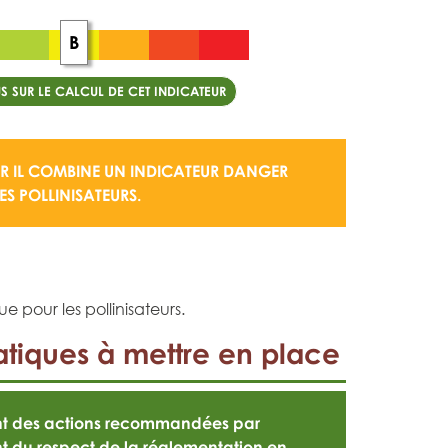
B
S SUR LE CALCUL DE CET INDICATEUR
 IL COMBINE UN
INDICATEUR DANGER
S POLLINISATEURS.
e pour les pollinisateurs.
tiques à mettre en place
ont des actions recommandées par
t du respect de la
réglementation en