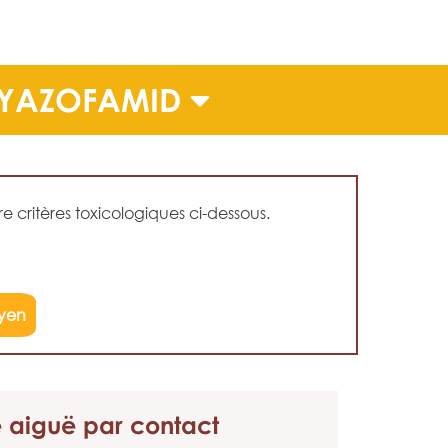
CYAZOFAMID
 critères toxicologiques ci-dessous.
yen
é aiguë
par contact