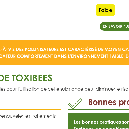
Faible
EN SAVOIR PLU
S-À-VIS DES POLLINISATEURS EST CARACTÉRISÉ DE
MOYEN
CAR
ICATEUR COMPORTEMENT DANS L'ENVIRONNEMENT FAIBLE
DE
E TOXIBEES
pour l'utilisation de cette substance peut diminuer le risqu
Bonnes pra
 renouveler les traitements
Les bonnes pratiques s
Toxibees, en complémen