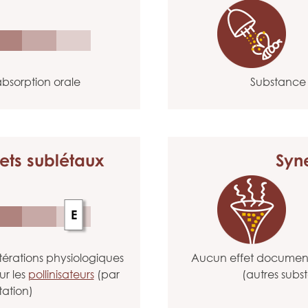
bsorption orale
Substance 
ets sublétaux
Syn
E
érations physiologiques
Aucun effet documenté
ur les
pollinisateurs
(par
(autres subs
tation)