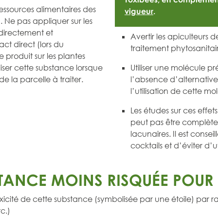
essources alimentaires des
vigueur
.
). Ne pas appliquer sur les
 directement et
Avertir les apiculteurs 
ct direct (lors du
traitement phytosanitai
 produit sur les plantes
iliser cette substance lorsque
Utiliser une molécule p
e la parcelle à traiter.
l’absence d’alternative
l’utilisation de cette mo
Les études sur ces effet
peut pas être complète
lacunaires. Il est conseil
cocktails et d’éviter d’
TANCE MOINS RISQUÉE POUR L
icité de cette substance (symbolisée par une étoile) par 
c.)