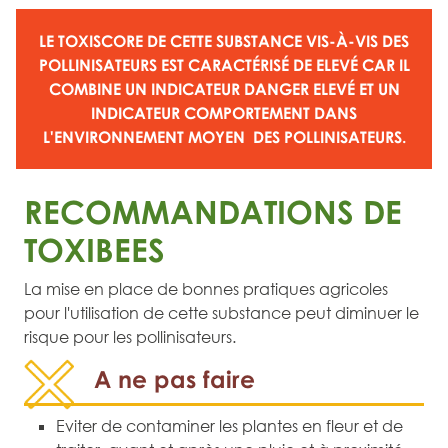
LE TOXISCORE DE CETTE SUBSTANCE VIS-À-VIS DES
POLLINISATEURS EST CARACTÉRISÉ DE
ELEVÉ
CAR IL
COMBINE UN
INDICATEUR DANGER ELEVÉ
ET UN
INDICATEUR COMPORTEMENT DANS
L'ENVIRONNEMENT MOYEN
DES POLLINISATEURS.
RECOMMANDATIONS DE
TOXIBEES
La mise en place de bonnes pratiques agricoles
pour l'utilisation de cette substance peut diminuer le
risque pour les pollinisateurs.
A ne pas faire
Eviter de contaminer les plantes en fleur et de