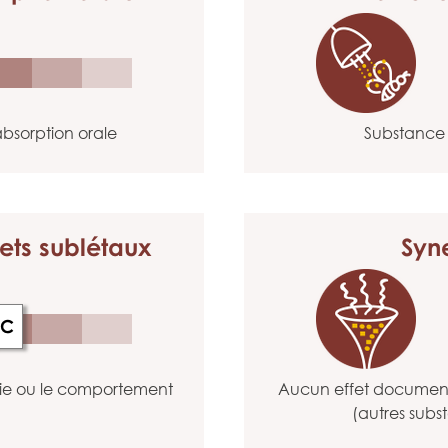
bsorption orale
Substance 
ets sublétaux
Syn
C
gie ou le comportement
Aucun effet documenté
(autres subs