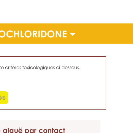
ROCHLORIDONE
 critères toxicologiques ci-dessous.
ble
é aiguë
par contact