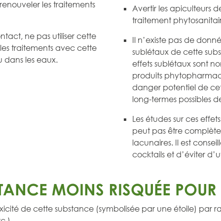
 renouveler les traitements
Avertir les apiculteurs 
traitement phytosanitai
tact, ne pas utiliser cette
Il n’existe pas de donnée
 les traitements avec cette
sublétaux de cette subs
 dans les eaux.
effets sublétaux sont n
produits phytopharmace
danger potentiel de cett
long-termes possibles d
Les études sur ces effet
peut pas être complète
lacunaires. Il est conseil
cocktails et d’éviter d’
TANCE MOINS RISQUÉE POUR L
icité de cette substance (symbolisée par une étoile) par 
c.)