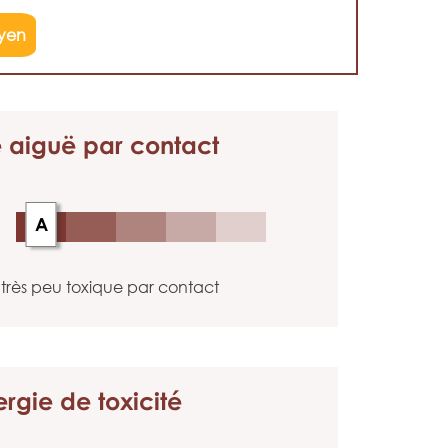
yen
é aiguë
par contact
A
très peu toxique par contact
ergie
de toxicité