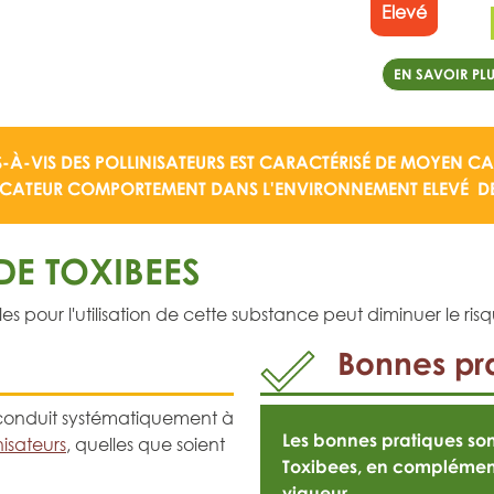
Elevé
EN SAVOIR PLU
S-À-VIS DES POLLINISATEURS EST CARACTÉRISÉ DE
MOYEN
CAR
ICATEUR COMPORTEMENT DANS L'ENVIRONNEMENT ELEVÉ
DE
E TOXIBEES
pour l'utilisation de cette substance peut diminuer le risqu
Bonnes pra
ui conduit systématiquement à
Les bonnes pratiques s
nisateurs
, quelles que soient
Toxibees, en complémen
vigueur
.