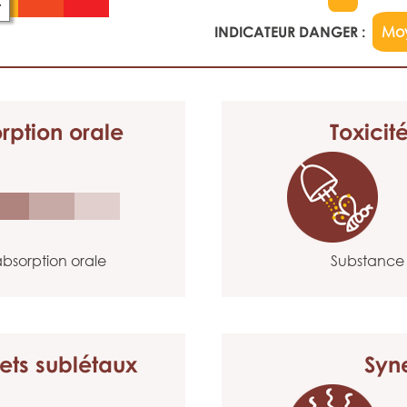
C
INDICATEUR DANGER :
Mo
rption orale
Toxicit
bsorption orale
Substance 
ets sublétaux
Syn