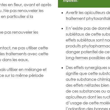
antes en fleur, avant et après
u. Ne pas renouveler les
Avertir les apiculteurs 
 particulier si la
traitement phytosanitai
Il n’existe pas de donnée
 ne pas renouveler les
sublétaux de cette subs
effets sublétaux sont n
produits phytopharmace
tact, ne pas utiliser cette
danger potentiel de cett
 les traitements avec cette
long-termes possibles d
 dans les eaux.
Des effets synergiques
ais utiliser en mélange et
signifie que cette subs
ance sur la même période
autre substance chimi
des effets néfastes bien
de ces substances ou 
apiculteurs dont les ru
d’usage de cette molé
l’adoption des bonnes p