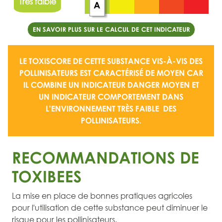
Très faible
A
EN SAVOIR PLUS SUR LE CALCUL DE CET INDICATEUR
LE TOXISCORE DE CETTE SUBSTANCE VIS-À-VIS DES
POLLINISATEURS EST CARACTÉRISÉ DE
MOYEN
CAR
IL COMBINE UN
INDICATEUR DANGER MOYEN
ET
UN
INDICATEUR COMPORTEMENT DANS
L'ENVIRONNEMENT TRÈS FAIBLE
DES
POLLINISATEURS.
RECOMMANDATIONS DE
TOXIBEES
La mise en place de bonnes pratiques agricoles
pour l'utilisation de cette substance peut diminuer le
risque pour les pollinisateurs.