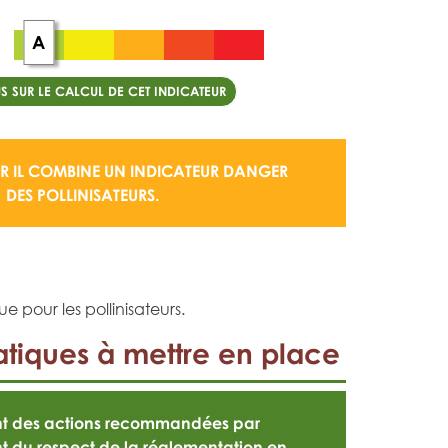
A
S SUR LE CALCUL DE CET INDICATEUR
 IL COMBINE UN
INDICATEUR DANGER
DES POLLINISATEURS.
e pour les pollinisateurs.
tiques à mettre en place
ont des actions recommandées par
t du respect de la
réglementation en