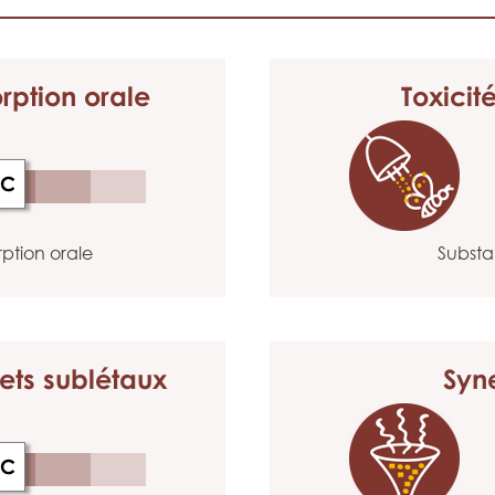
rption orale
Toxicit
C
ption orale
Substa
ets sublétaux
Syn
C