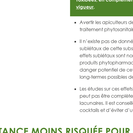
vigueur
.
Avertir les apiculteurs 
traitement phytosanitai
Il n’existe pas de donnée
sublétaux de cette subs
effets sublétaux sont n
produits phytopharmace
danger potentiel de cett
long-termes possibles d
Les études sur ces effet
peut pas être complète
lacunaires. Il est conseil
cocktails et d’éviter d’
TANCE MOINS RISQUÉE POUR L