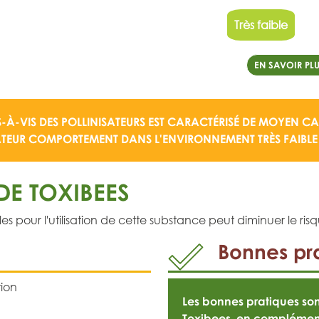
Très faible
EN SAVOIR PLU
S-À-VIS DES POLLINISATEURS EST CARACTÉRISÉ DE
MOYEN
CAR
ATEUR COMPORTEMENT DANS L'ENVIRONNEMENT TRÈS FAIBLE
E TOXIBEES
pour l'utilisation de cette substance peut diminuer le risqu
Bonnes pra
ion
Les bonnes pratiques s
Toxibees, en complémen