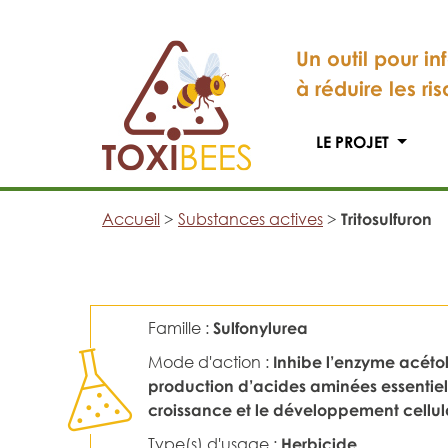
Un outil pour in
à réduire les ri
LE PROJET
Accueil
>
Substances actives
>
Tritosulfuron
Famille :
Sulfonylurea
Mode d'action :
Inhibe l’enzyme acétol
production d’acides aminées essentiels 
croissance et le développement cellula
Type(s) d'usage :
Herbicide