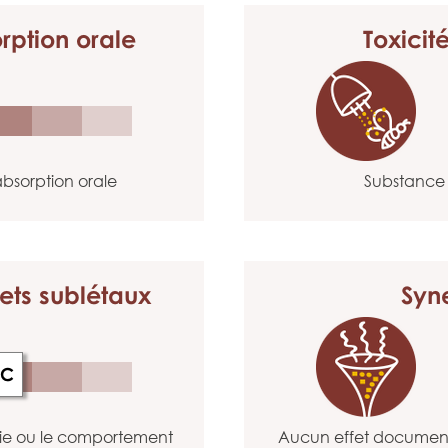
rption orale
Toxicit
bsorption orale
Substance 
ets sublétaux
Syn
C
gie ou le comportement
Aucun effet documenté