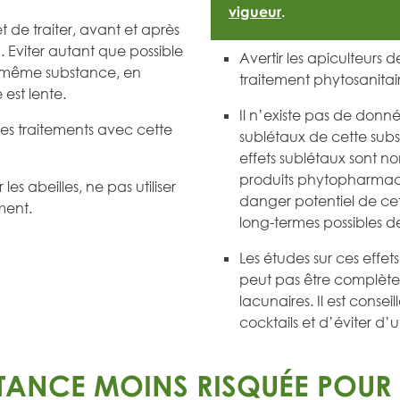
vigueur
.
t de traiter, avant et après
. Eviter autant que possible
Avertir les apiculteurs 
e même substance, en
traitement phytosanitai
 est lente.
Il n’existe pas de donnée
les traitements avec cette
sublétaux de cette subs
effets sublétaux sont n
produits phytopharmace
les abeilles, ne pas utiliser
danger potentiel de cett
ment.
long-termes possibles d
Les études sur ces effet
peut pas être complète
lacunaires. Il est conseil
cocktails et d’éviter d’
TANCE MOINS RISQUÉE POUR L