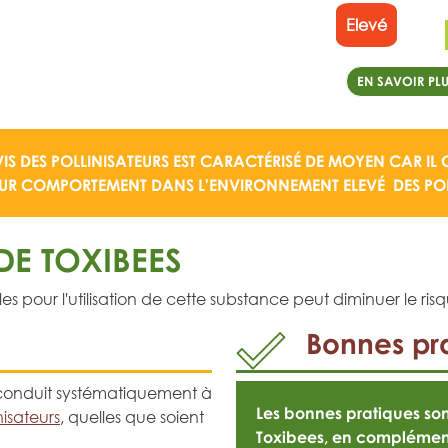
Elevé
EN SAVOIR PLU
IS DES POLLINISATEURS EST CARACTÉRISÉ DE
MOYEN
CAR IL
EUR COMPORTEMENT DANS L'ENVIRONNEMENT ELEVÉ
DES POL
E TOXIBEES
pour l'utilisation de cette substance peut diminuer le risqu
Bonnes pra
ui conduit systématiquement à
Les bonnes pratiques s
nisateurs
, quelles que soient
Toxibees, en complémen